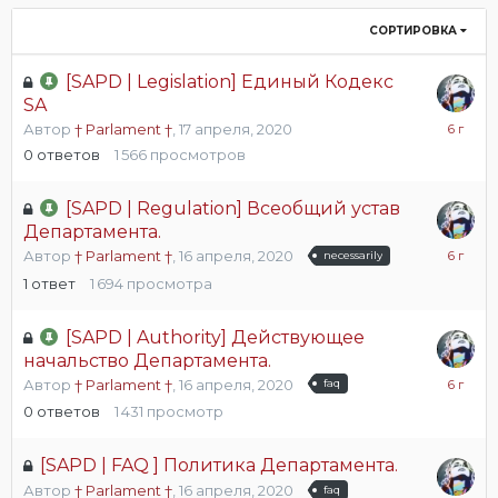
СОРТИРОВКА
[SAPD | Legislation] Единый Кодекс
SA
17
Автор
† Parlament †
,
17 апреля, 2020
апреля,
0
ответов
1 566
просмотров
2020
[SAPD | Regulation] Всеобщий устав
Департамента.
16
Автор
† Parlament †
,
16 апреля, 2020
necessarily
апреля,
1
ответ
1 694
просмотра
2020
[SAPD | Authority] Действующее
начальство Департамента.
16
Автор
† Parlament †
,
16 апреля, 2020
faq
апреля,
0
ответов
1 431
просмотр
2020
[SAPD | FAQ ] Политика Департамента.
Автор
† Parlament †
,
16 апреля, 2020
faq