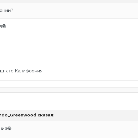
орнии?
я
😁
 штате Калифорния.
ando_Greenwood
сказал:
ния
😁