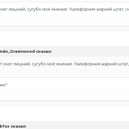
 снег лишний, сугубо моё мнение. Калифорния жаркий штат, с
ando_Greenwood
сказал:
от снег лишний, сугубо моё мнение. Калифорния жаркий штат,
нии?
ckfox
сказал: