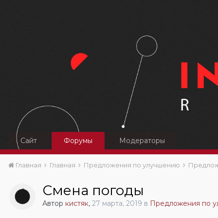
Сайт
Форумы
Модераторы
Главная
Главная
Предложения по улучшению
Предлож
Смена погоды
Автор
кистяк
,
27 марта, 2019
в
Предложения по у