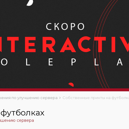
ения по улучшению сервера
Собственные принты на футболк
 футболках
чшению сервера