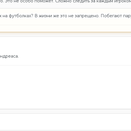
то. Это не особо поможет. Сложно следить за каждым игроком,
х на футболках? В жизни же это не запрещено. Побегают пар
Андреаса.