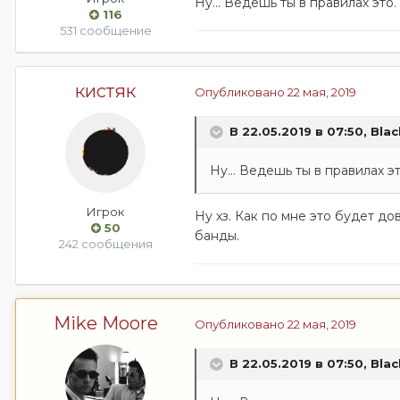
Ну... Ведешь ты в правилах это
116
531 сообщение
кистяк
Опубликовано
22 мая, 2019
В 22.05.2019 в 07:50,
Blac
Ну... Ведешь ты в правилах э
Игрок
Ну хз. Как по мне это будет д
50
банды.
242 сообщения
Mike Moore
Опубликовано
22 мая, 2019
В 22.05.2019 в 07:50,
Blac