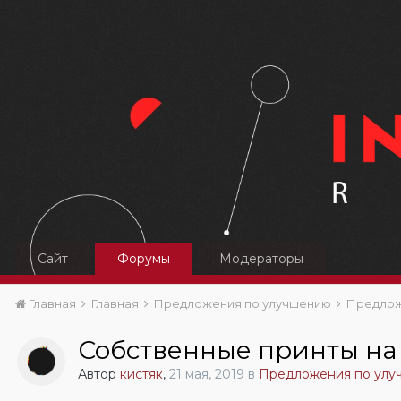
Сайт
Форумы
Модераторы
Главная
Главная
Предложения по улучшению
Предлож
Собственные принты на
Автор
кистяк
,
21 мая, 2019
в
Предложения по улу