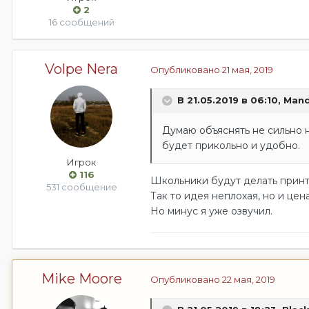
2
16 сообщений
Volpe Nera
Опубликовано
21 мая, 2019
В 21.05.2019 в 06:10,
Mand
Думаю объяснять не сильно н
будет прикольно и удобно.
Игрок
116
Школьники будут делать принт
531 сообщение
Так то идея неплохая, но и це
Но минус я уже озвучил.
Mike Moore
Опубликовано
22 мая, 2019