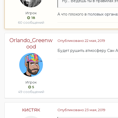
Ну... Ведешь ты в правилах э
Игрок
А что плохого в
половых органа
18
60 сообщений
Orlando_Greenw
Опубликовано
22 мая, 2019
ood
Будет рушить атмосферу Сан 
Игрок
5
49 сообщений
кистяк
Опубликовано
23 мая, 2019