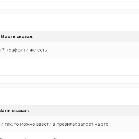
 Moore
сказал:
т?) граффити же есть
.
arin
сказал:
и так, то можно ввести в правилах запрет на это...