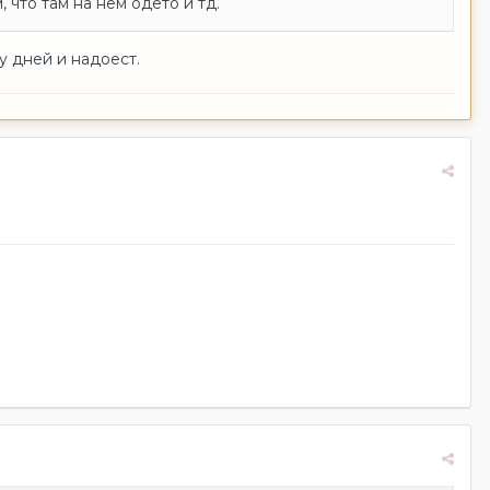
 что там на нем одето и тд.
у дней и надоест.